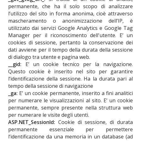
permanente, che ha il solo scopo di analizzare
l’utilizzo del sito in forma anonima, cioè attraverso
mascheramento o anonimizzazione dell’IP, è
utilizzato dai servizi Google Analytics e Google Tag
Manager per il riconoscimento dell'utente. E’ un
cookies di sessione, pertanto la conservazione dei
dati avviene per il tempo della durata della sessione
di dialogo tra utente e pagina web.
__gid:
E’ un cookie tecnico per la navigazione.
Questo cookie è inserito nel sito per garantire
l’identificazione della sessione. Ha la durata pari al
tempo della sessione di navigazione
_ga:
E’ un cookie permanente, inserito a fini analitici
per numerare le visualizzazioni al sito. E’ un cookie
permanente, sempre presente nella struttura web
per numerare le visite degli utenti.
ASP.NET_SessionId:
Cookie di sessione, di durata
permanente essenziale per permettere
l’identificazione da una memoria in un database (ad