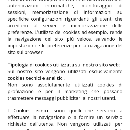
autenticazioni informatiche, monitoraggio di
sessioni, memorizzazione di informazioni su
specifiche configurazioni riguardanti gli utenti che
accedono al server e memorizzazione delle
preferenze. L’utilizzo dei cookies ad esempio, rende
la navigazione del sito più veloce, salvando le
impostazioni e le preferenze per la navigazione del
sito sul browser.
Tipologia di cookies utilizzata sul nostro sito web:
Sul nostro sito vengono utilizzati esclusivamente
cookies tecnici e analitici.
Non sono assolutamente utilizzati cookies di
profilazione e per il marketing che possano
trasmettere messaggi pubblicitari ai nostri utenti.
I Cookie tecnici:
sono quelli che servono a
effettuare la navigazione o a fornire un servizio
richiesto dall’utente. Non vengono utilizzati per