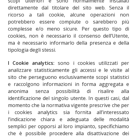
scopi ulteriori e sono normalmente installati
direttamente dal titolare del sito web. Senza il
ricorso a tali cookie, alcune operazioni non
potrebbero essere compiute o sarebbero più
complesse e/o meno sicure. Per questo tipo di
cookies, non è necessario il consenso dell’Utente,
ma è necessario informarlo della presenza e della
tipologia degli stessi.
I Cookie analytics:
sono i cookies utilizzati per
analizzare statisticamente gli accessi e le visite al
sito che perseguono esclusivamente scopi statistici
e raccolgono informazioni in forma aggregata e
anonima senza possibilità di risalire alla
identificazione del singolo utente. In questi casi, dal
momento che la normativa vigente prescrive che per
i cookies analytics sia fornita all’interessato
l’indicazione chiara e adeguata delle modalità
semplici per opporsi al loro impianto, specifichiamo
che è possibile procedere alla disattivazione dei