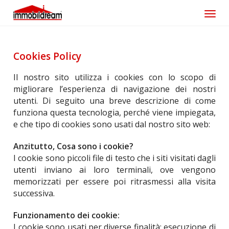
Toggl
Cookies Policy
Il nostro sito utilizza i cookies con lo scopo di
migliorare l’esperienza di navigazione dei nostri
utenti. Di seguito una breve descrizione di come
funziona questa tecnologia, perché viene impiegata,
e che tipo di cookies sono usati dal nostro sito web:
Anzitutto, Cosa sono i cookie?
I cookie sono piccoli file di testo che i siti visitati dagli
utenti inviano ai loro terminali, ove vengono
memorizzati per essere poi ritrasmessi alla visita
successiva.
Funzionamento dei cookie:
I cookie sono usati per diverse finalità: esecuzione di