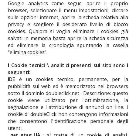
Google analytics come segue: aprire il proprio
browser, selezionare il menu impostazioni, cliccare
sulle opzioni internet, aprire la scheda relativa alla
privacy e scegliere il desiderato livello di blocco
cookies. Qualora si voglia eliminare i cookies già
salvati in memoria basta aprire la scheda sicurezza
ed eliminare la cronologia spuntando la casella
“elimina cookies”.
I Cookie tecnici \ analitici presenti sul sito sono i
seguenti:
IDE
è un cookies tecnico, permanente, per la
pubblicità sul web ed è memorizzato nei browsers
sotto il dominio doubleclick.net . Descrizione: questo
cookie viene utilizzato per l'ottimizzazione, la
segnalazione e l'attribuzione di annunci on line. I
cookie di doubleClick non contengono informazioni
che consentono l'identificazione personale degli
utenti.
_gat_gtag_UA_:
si tratta di un cookie di analisi,