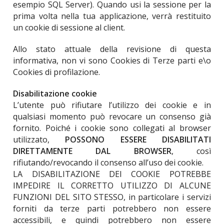
esempio SQL Server). Quando usi la sessione per la
prima volta nella tua applicazione, verrà restituito
un cookie di sessione al client.
Allo stato attuale della revisione di questa
informativa, non vi sono Cookies di Terze parti e\o
Cookies di profilazione.
Disabilitazione cookie
L’utente può rifiutare l’utilizzo dei cookie e in
qualsiasi momento può revocare un consenso già
fornito. Poiché i cookie sono collegati al browser
utilizzato,
POSSONO ESSERE DISABILITATI
DIRETTAMENTE DAL BROWSER
, così
rifiutando/revocando il consenso all’uso dei cookie.
LA DISABILITAZIONE DEI COOKIE POTREBBE
IMPEDIRE IL CORRETTO UTILIZZO DI ALCUNE
FUNZIONI DEL SITO STESSO, in particolare i servizi
forniti da terze parti potrebbero non essere
accessibili, e quindi potrebbero non essere